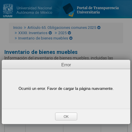
Inicio
Artículo 65. Obligaciones comunes 2025
XXXII. Inventarios
2025
Inventario de bienes muebles
Inventario de bienes muebles
Información del inventario de bienes muebles, incluidas las
colecciones y acervos, que tengan a su cargo y/o les hayan sido
Error
asignados para el ejercicio de sus funciones; tanto si son de su
propiedad como que se encuentren en posesión de éstos.
Ayuda
Ocurrió un error. Favor de cargar la página nuevamente.
Ejercicio
Fecha de inicio del periodo que se informa
Fecha de término del periodo que se informa
Descripción del bien
OK