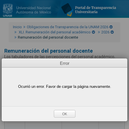
Inicio
Obligaciones de Transparencia de la UNAM 2026
XLI. Remuneración del personal académico
2026
Remuneración del personal docente
Remuneración del personal docente
Los tabuladores de las percepciones del personal académico,
incluyendo las áreas de conocimiento, la denominación del
Error
programa, el periodo de vigencia, los objetivos y alcances.
Ayuda
Ocurrió un error. Favor de cargar la página nuevamente.
Ejercicio
Fecha de inicio del periodo que se informa
Fecha de término del periodo que se informa
Unidad académica
OK